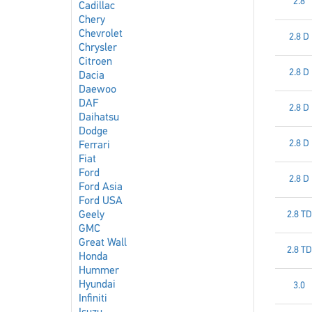
2.8
Cadillac
Chery
Chevrolet
2.8 D
Chrysler
Citroen
2.8 D
Dacia
Daewoo
DAF
2.8 D
Daihatsu
Dodge
2.8 D
Ferrari
Fiat
Ford
2.8 D
Ford Asia
Ford USA
Geely
2.8 TD
GMC
Great Wall
2.8 TD
Honda
Hummer
Hyundai
3.0
Infiniti