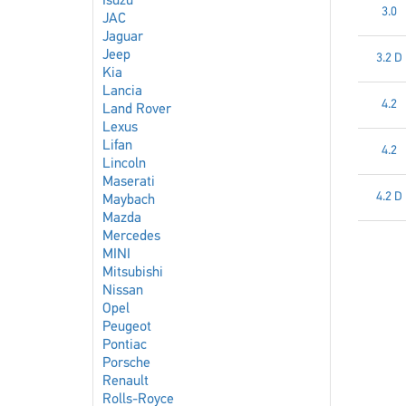
Isuzu
3.0
JAC
Jaguar
Jeep
3.2 D
Kia
Lancia
4.2
Land Rover
Lexus
Lifan
4.2
Lincoln
Maserati
4.2 D
Maybach
Mazda
Mercedes
MINI
Mitsubishi
Nissan
Opel
Peugeot
Pontiac
Porsche
Renault
Rolls-Royce