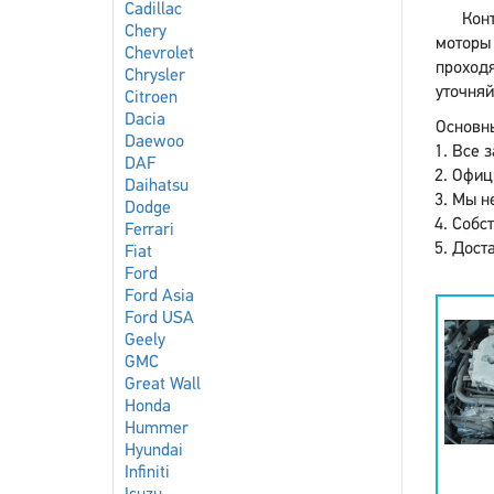
Cadillac
Конт
Chery
моторы 
Chevrolet
проходя
Chrysler
уточняй
Citroen
Dacia
Основны
Daewoo
Все з
DAF
Офиц
Daihatsu
Мы не
Dodge
Собст
Ferrari
Доста
Fiat
Ford
Ford Asia
Ford USA
Geely
GMC
Great Wall
Honda
Hummer
Hyundai
Infiniti