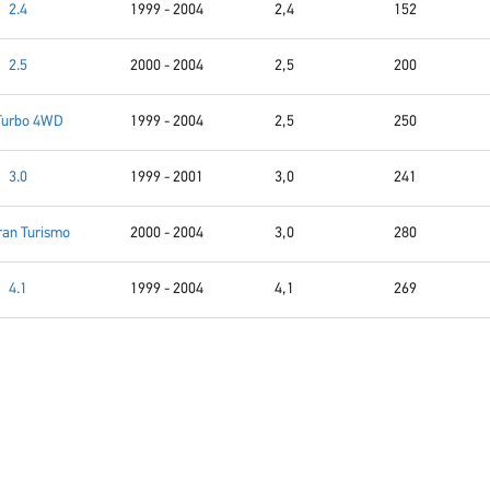
2.4
1999 - 2004
2,4
152
2.5
2000 - 2004
2,5
200
 Turbo 4WD
1999 - 2004
2,5
250
3.0
1999 - 2001
3,0
241
ran Turismo
2000 - 2004
3,0
280
4.1
1999 - 2004
4,1
269