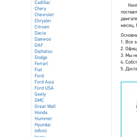
Cadillac
Кон
Chery
поставл
Chevrolet
двигат
Chrysler
месяц. 
Citroen
Dacia
Основны
Daewoo
Все з
DAF
Офиц
Daihatsu
Мы не
Dodge
Собст
Ferrari
Доста
Fiat
Ford
Ford Asia
Ford USA
Geely
GMC
Great Wall
Honda
Hummer
Hyundai
Infiniti