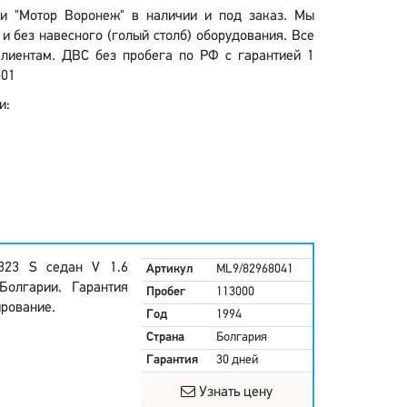
ии "Мотор Воронеж" в наличии и под заказ. Мы
и без навесного (голый столб) оборудования. Все
клиентам. ДВС без пробега по РФ с гарантией 1
-01
и:
323 S седан V 1.6
Артикул
ML9/82968041
олгарии. Гарантия
Пробег
113000
ирование.
Год
1994
Страна
Болгария
Гарантия
30 дней
Узнать цену