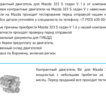
трактный двигатель для Mazda 323 S седан V 1.6 от компан
яем контрактные двигатели на Mazda 323 S седан V с навесным 
ели на Mazda проходят тестирование перед отправкой нашим 
Все детали уточняйте у специалиста по телефону: +7 (903) 630-00
е причины приобрести Mazda 323 S седан V 1.6 у нашей компани
апчасти проходят проверку перед отправкой
иальные документы для ГИБДД
 берем предоплату за двигатель
венный склад двигателей
вка по Воронежу, включая регион
Контрактный двигатель B6 для Mazda 
мощностью с небольшим пробегом из Б
месяц. Перед продажей все проходит тест