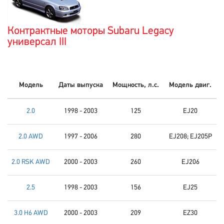
Контрактные моторы Subaru Legacy
универсал III
Модель
Даты выпуска
Мощность, л.с.
Модель двиг.
2.0
1998 - 2003
125
EJ20
2.0 AWD
1997 - 2006
280
EJ208; EJ205P
2.0 RSK AWD
2000 - 2003
260
EJ206
2.5
1998 - 2003
156
EJ25
3.0 H6 AWD
2000 - 2003
209
EZ30