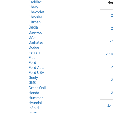
Cadillac
Мо
Chery
Chevrolet
2
Chrysler
Citroen
Dacia
2
Daewoo
DAF
2.
Daihatsu
Dodge
Ferrari
2.3 
Fiat
Ford
2
Ford Asia
Ford USA
Geely
2
GMC
Great Wall
Honda
2
Hummer
Hyundai
2.4
Infiniti