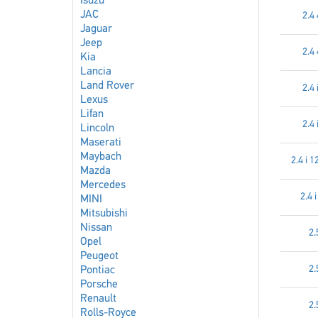
Isuzu
JAC
2.4
Jaguar
Jeep
2.4
Kia
Lancia
Land Rover
2.4 
Lexus
Lifan
2.4 
Lincoln
Maserati
Maybach
2.4 i 
Mazda
Mercedes
2.4 
MINI
Mitsubishi
Nissan
2.
Opel
Peugeot
2.
Pontiac
Porsche
Renault
2.
Rolls-Royce