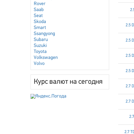
Rover
Saab
2.
Seat
Skoda
2.5 
Smart
Ssangyong
Subaru
2.5 
Suzuki
Toyota
2.5 
Volkswagen
Volvo
2.5 
Курс валют на сегодня
2.7 
2.7 
2.
2.7 