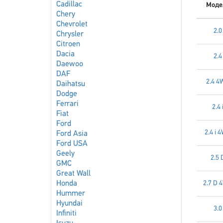
Cadillac
Моде
Chery
Chevrolet
2.0
Chrysler
Citroen
Dacia
2.4
Daewoo
DAF
2.4 4
Daihatsu
Dodge
Ferrari
2.4 
Fiat
Ford
2.4 i 
Ford Asia
Ford USA
Geely
2.5 
GMC
Great Wall
Honda
2.7 D 
Hummer
Hyundai
3.0
Infiniti