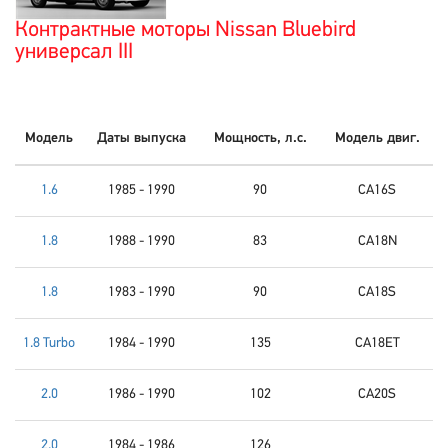
Контрактные моторы Nissan Bluebird
универсал III
Модель
Даты выпуска
Мощность, л.с.
Модель двиг.
1.6
1985 - 1990
90
CA16S
1.8
1988 - 1990
83
CA18N
1.8
1983 - 1990
90
CA18S
1.8 Turbo
1984 - 1990
135
CA18ET
2.0
1986 - 1990
102
CA20S
2.0
1984 - 1986
126