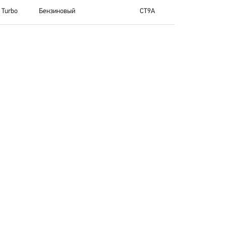
 Turbo
Бензиновый
CT9A