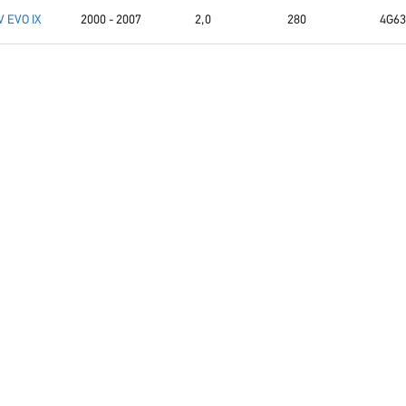
V EVO IX
2000 - 2007
2,0
280
4G63