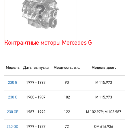
Контрактные моторы Mercedes G
Модель
Даты выпуска
Мощность, л.с.
Модель двиг.
230 G
1979 - 1993
90
M 115.973
230 G
1980 - 1987
102
M 115.973
230 GE
1987 - 1992
122
M 102.979; M 102.987
240 GD
1979 - 1987
72
OM 616.936