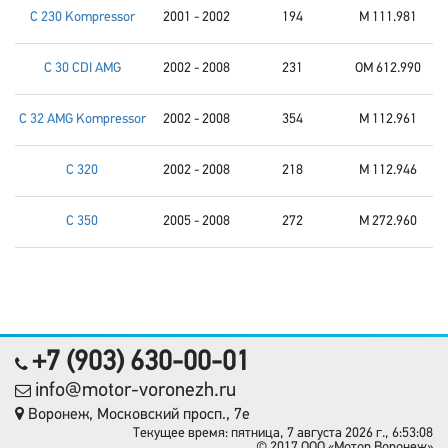
C 230 Kompressor
2001 - 2002
194
M 111.981
C 30 CDI AMG
2002 - 2008
231
OM 612.990
C 32 AMG Kompressor
2002 - 2008
354
M 112.961
C 320
2002 - 2008
218
M 112.946
C 350
2005 - 2008
272
M 272.960
+7 (903) 630-00-01
info@motor-voronezh.ru
Воронеж, Московский просп., 7е
Текущее время: пятница, 7 августа 2026 г., 6:53:08
© 2017 OOO «Мотор Воронеж»