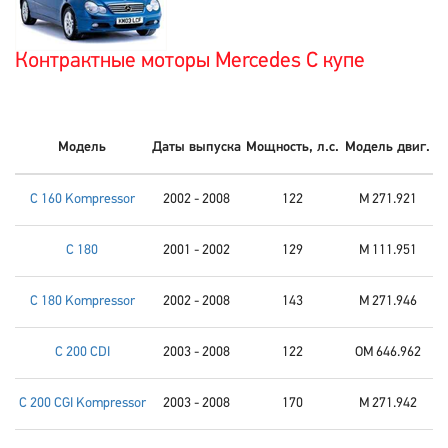
Контрактные моторы Mercedes C купе
Модель
Даты выпуска
Мощность, л.с.
Модель двиг.
C 160 Kompressor
2002 - 2008
122
M 271.921
C 180
2001 - 2002
129
M 111.951
C 180 Kompressor
2002 - 2008
143
M 271.946
C 200 CDI
2003 - 2008
122
OM 646.962
C 200 CGI Kompressor
2003 - 2008
170
M 271.942