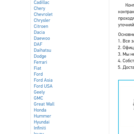
Cadillac
Кон
Chery
контрак
Chevrolet
проход
Chrysler
уточняй
Citroen
Dacia
Основны
Daewoo
Все з
DAF
Офиц
Daihatsu
Мы не
Dodge
Собст
Ferrari
Доста
Fiat
Ford
Ford Asia
Ford USA
Geely
GMC
Great Wall
Honda
Hummer
Hyundai
Infiniti