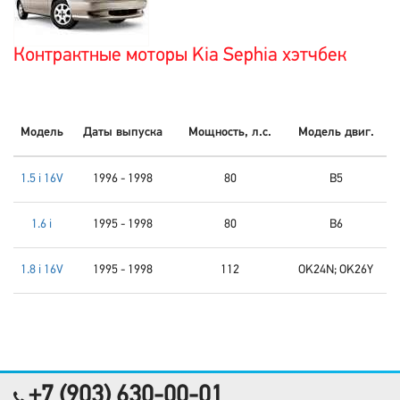
Контрактные моторы Kia Sephia хэтчбек
Модель
Даты выпуска
Мощность, л.с.
Модель двиг.
1.5 i 16V
1996 - 1998
80
B5
1.6 i
1995 - 1998
80
B6
1.8 i 16V
1995 - 1998
112
OK24N; OK26Y
+7 (903) 630-00-01