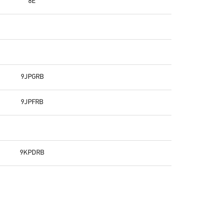
8E
9JPGRB
9JPFRB
9KPDRB