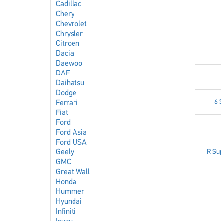
Cadillac
Chery
Chevrolet
Chrysler
Citroen
Dacia
Daewoo
DAF
Daihatsu
Dodge
6 
Ferrari
Fiat
Ford
Ford Asia
Ford USA
Geely
R Su
GMC
Great Wall
Honda
Hummer
Hyundai
Infiniti