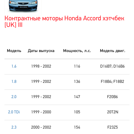
Контрактные моторы Honda Accord хэтчбек
[UK] III
Модель
Даты выпуска
Мощность, л.с.
Модель двиг.
1.6
1998 - 2002
116
D16B7; D16B6
1.8
1999 - 2002
136
F18B4; F18B2
2.0
1999 - 2002
147
F20B6
2.0 TDi
1999 - 2000
105
20T2N
2.3
2000 - 2002
154
F23Z5