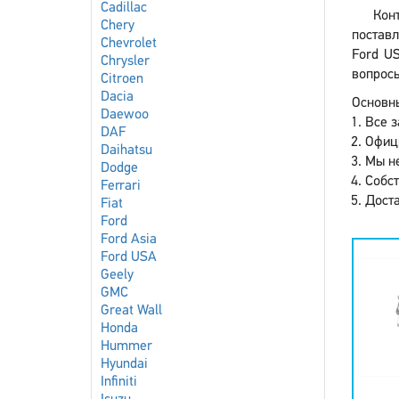
Cadillac
Кон
Chery
поставл
Chevrolet
Ford U
Chrysler
вопросы
Citroen
Dacia
Основны
Daewoo
Все з
DAF
Офиц
Daihatsu
Мы не
Dodge
Собст
Ferrari
Доста
Fiat
Ford
Ford Asia
Ford USA
Geely
GMC
Great Wall
Honda
Hummer
Hyundai
Infiniti