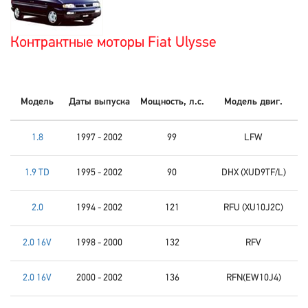
Контрактные моторы Fiat Ulysse
Модель
Даты выпуска
Мощность, л.с.
Модель двиг.
1.8
1997 - 2002
99
LFW
1.9 TD
1995 - 2002
90
DHX (XUD9TF/L)
2.0
1994 - 2002
121
RFU (XU10J2C)
2.0 16V
1998 - 2000
132
RFV
2.0 16V
2000 - 2002
136
RFN(EW10J4)