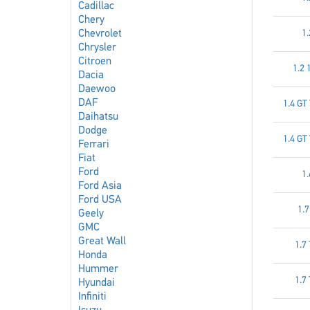
Cadillac
Chery
Chevrolet
1.
Chrysler
Citroen
1.2 
Dacia
Daewoo
DAF
1.4 GT
Daihatsu
Dodge
1.4 GT
Ferrari
Fiat
Ford
1.
Ford Asia
Ford USA
1.7
Geely
GMC
Great Wall
1.7
Honda
Hummer
1.7
Hyundai
Infiniti