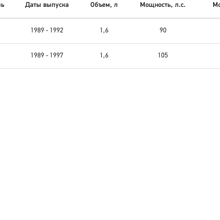
ль
Даты выпуска
Объем, л
Мощность, л.с.
Мо
1989 - 1992
1,6
90
1989 - 1997
1,6
105