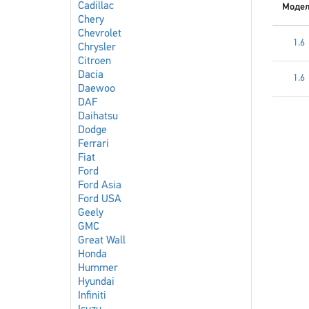
Cadillac
Моде
Chery
Chevrolet
1.6
Chrysler
Citroen
Dacia
1.6
Daewoo
DAF
Daihatsu
Dodge
Ferrari
Fiat
Ford
Ford Asia
Ford USA
Geely
GMC
Great Wall
Honda
Hummer
Hyundai
Infiniti