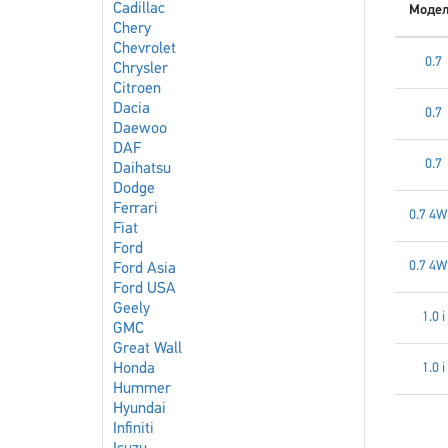
Cadillac
Моде
Chery
Chevrolet
0.7
Chrysler
Citroen
Dacia
0.7
Daewoo
DAF
0.7
Daihatsu
Dodge
Ferrari
0.7 4
Fiat
Ford
0.7 4
Ford Asia
Ford USA
Geely
1.0 i
GMC
Great Wall
Honda
1.0 i
Hummer
Hyundai
Infiniti