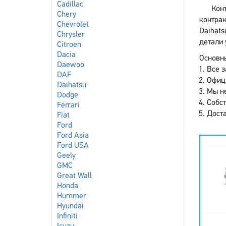
Cadillac
Кон
Chery
контрак
Chevrolet
Daihats
Chrysler
детали 
Citroen
Dacia
Основны
Daewoo
Все з
DAF
Офиц
Daihatsu
Мы не
Dodge
Собст
Ferrari
Доста
Fiat
Ford
Ford Asia
Ford USA
Geely
GMC
Great Wall
Honda
Hummer
Hyundai
Infiniti