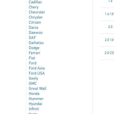
1.6
Cadillac
Chery
Chevrolet
1.6 16
Chrysler
Citroen
2.0
Dacia
Daewoo
DAF
2.0 16
Daihatsu
Dodge
Ferrari
2.0 C
Fiat
Ford
Ford Asia
Ford USA
Geely
GMC
Great Wall
Honda
Hummer
Hyundai
Infiniti