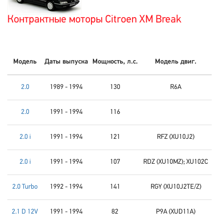
Контрактные моторы Citroen XM Break
Модель
Даты выпуска
Мощность, л.с.
Модель двиг.
2.0
1989 - 1994
130
R6A
2.0
1991 - 1994
116
2.0 i
1991 - 1994
121
RFZ (XU10J2)
2.0 i
1991 - 1994
107
RDZ (XU10MZ); XU102C
2.0 Turbo
1992 - 1994
141
RGY (XU10J2TE/Z)
2.1 D 12V
1991 - 1994
82
P9A (XUD11A)