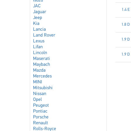
Isuzu
JAC
1.4 E
Jaguar
Jeep
Kia
1.8 D
Lancia
Land Rover
1.9 D
Lexus
Lifan
Lincoln
1.9 D
Maserati
Maybach
Mazda
Mercedes
MINI
Mitsubishi
Nissan
Opel
Peugeot
Pontiac
Porsche
Renault
Rolls-Royce