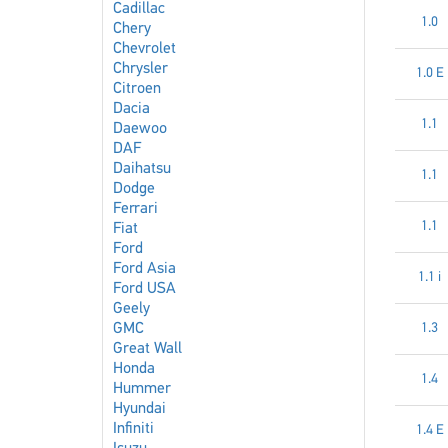
Cadillac
1.0
Chery
Chevrolet
Chrysler
1.0 E
Citroen
Dacia
1.1
Daewoo
DAF
Daihatsu
1.1
Dodge
Ferrari
1.1
Fiat
Ford
Ford Asia
1.1 i
Ford USA
Geely
GMC
1.3
Great Wall
Honda
1.4
Hummer
Hyundai
Infiniti
1.4 E