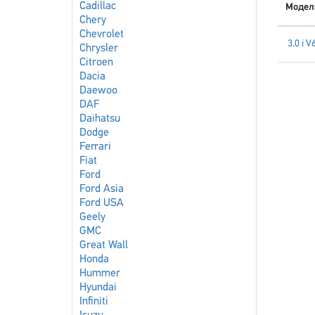
Cadillac
Модел
Chery
Chevrolet
3.0 i V
Chrysler
Citroen
Dacia
Daewoo
DAF
Daihatsu
Dodge
Ferrari
Fiat
Ford
Ford Asia
Ford USA
Geely
GMC
Great Wall
Honda
Hummer
Hyundai
Infiniti