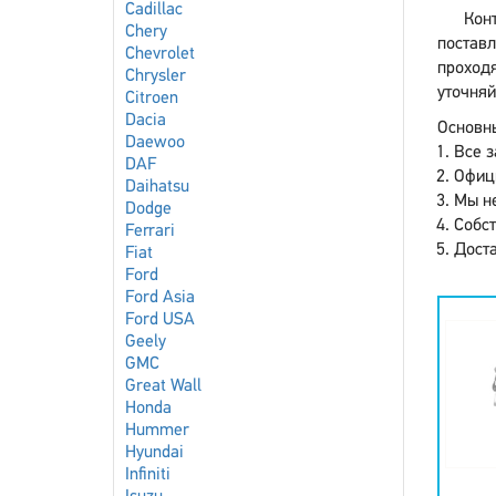
Cadillac
Кон
Chery
поставл
Chevrolet
проходя
Chrysler
уточняй
Citroen
Dacia
Основны
Daewoo
Все з
DAF
Офиц
Daihatsu
Мы не
Dodge
Собст
Ferrari
Доста
Fiat
Ford
Ford Asia
Ford USA
Geely
GMC
Great Wall
Honda
Hummer
Hyundai
Infiniti